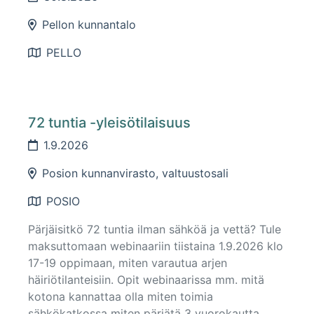
Pellon kunnantalo
PELLO
72 tuntia -yleisötilaisuus
1.9.2026
Posion kunnanvirasto, valtuustosali
POSIO
Pärjäisitkö 72 tuntia ilman sähköä ja vettä? Tule
maksuttomaan webinaariin tiistaina 1.9.2026 klo
17-19 oppimaan, miten varautua arjen
häiriötilanteisiin. Opit webinaarissa mm. mitä
kotona kannattaa olla miten toimia
sähkökatkossa miten pärjätä 3 vuorokautta