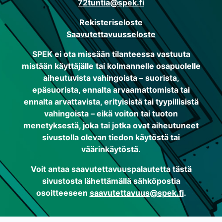
72tuntia@spek.fi
Rekisteriseloste
Saavutettavuusseloste
SPEK ei ota missään tilanteessa vastuuta
mistään käyttäjälle tai kolmannelle osapuolelle
aiheutuvista vahingoista – suorista,
epäsuorista, ennalta arvaamattomista tai
ennalta arvattavista, erityisistä tai tyypillisistä
vahingoista – eikä voiton tai tuoton
menetyksestä, joka tai jotka ovat aiheutuneet
sivustolla olevan tiedon käytöstä tai
väärinkäytöstä.
Voit antaa saavutettavuuspalautetta tästä
sivustosta lähettämällä sähköpostia
osoitteeseen
saavutettavuus@spek.fi
.